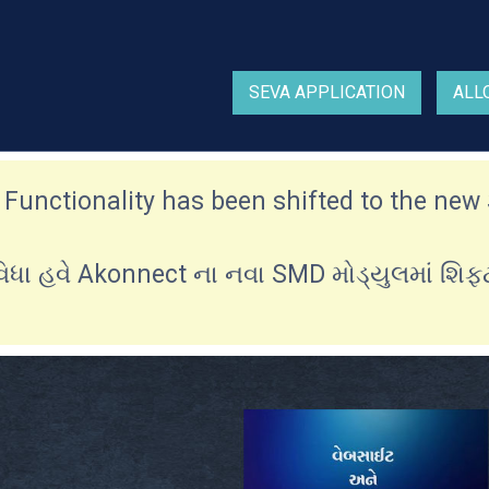
SEVA APPLICATION
ALL
r Functionality has been shifted to the n
વિધા હવે Akonnect ના નવા SMD મોડ્યુલમાં શિ