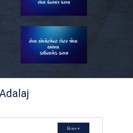
Adalaj
વિગત +