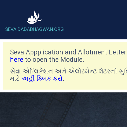
SEVA.DADABHAGWAN.ORG
Seva Appplication and Allotment Lette
here
to open the Module.
સેવા એપ્લિકેશન અને એલોટમેન્ટ લેટરની સુ
માટે
અહીં ક્લિક કરો
.