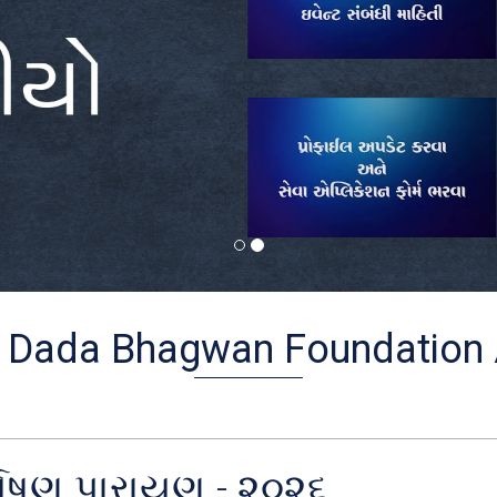
 Dada Bhagwan Foundation 
્યુષણ પારાયણ - ૨૦૨૬