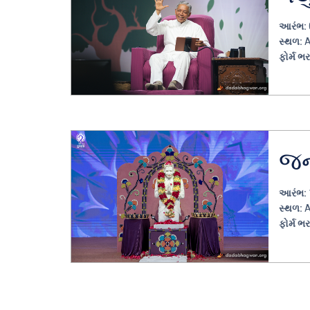
આરંભ:
સ્થળ:
A
ફોર્મ ભર
જન
આરંભ:
સ્થળ:
A
ફોર્મ ભર